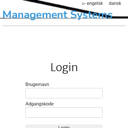
▻ engelsk
dansk
Management Systems
Login
Brugernavn
Adgangskode